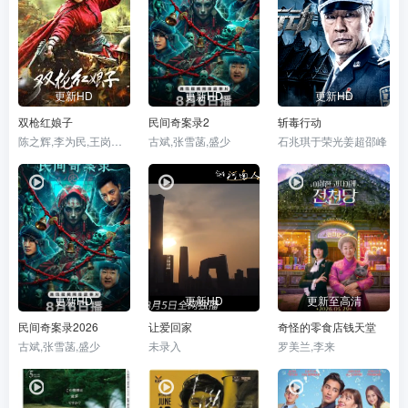
更新HD
更新HD
更新HD
双枪红娘子
民间奇案录2
斩毒行动
陈之辉,李为民,王岗岗,谢宁,王程,王品一,文祈,刘姝彤,魏兆雄,邱晨阳
古斌,张雪菡,盛少
石兆琪于荣光姜超邵峰
更新HD
更新HD
更新至高清
民间奇案录2026
让爱回家
奇怪的零食店钱天堂
古斌,张雪菡,盛少
未录入
罗美兰,李来