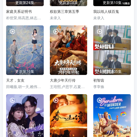
更新第24集
更新第08集
更新第10集
家庭关系证明书
权欲第三章第五季
我以纸人镇百鬼
朴世荣,韩高恩,林志恩,成伊言,朴率拉,徐道永,全胜彬
未录入
未录入
更新第16集
更新第12集
更新第05集
天才，女友
大唐少年天行传
初智齿
田曦薇,胡一天,赖伟明,安沺,夏浩然,厉嘉琪,孙梦秋,李佑川,邬家楷
王培熙,卢思宇,石夏沫,汪轩宇
李宰焕