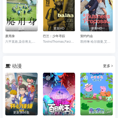
正片
更新HD
更新HD
废用身
巴兰：少年寻踪
契约约会
六平直政,染谷将太,泷内公美,北村有起哉,吉冈睦雄,中村映里子,广末哲万,中井友望
TovinoThomas,FarzanaPalathingal,AbhiramRadhakrishnan
凯特琳·哈尔德曼,艾丽尔·塔图姆,Abidzar·Al·Ghifari
动漫
更多
更新第66集
更新第14集
更新第03集