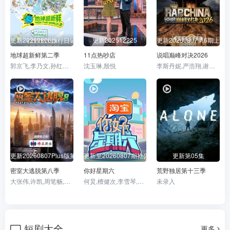
更新20260806旅行日记第6期
更新202512225
更新20260807第6期上巅
地球超新鲜第二季
11点热吵店
说唱巅峰对决2026
郭京飞,李乃文,孙红雷,王玉雯,陈星旭,刘宇宁,林一,龚俊
沈玉琳,殷悦
李斯丹妮,严浩翔,谢帝,派克特,杨长青,艾热,刘嘉裕,黄旭,孙旸,功夫胖,Bridge,郭颖,盛宇,贰万,白景屹
更新20260807Plus版第3期
更新至20260807期抢先逛
更新第05集
密室大逃脱第八季
你好星期六
荒野独居第十三季
大张伟,许凯,周笔畅,彭昱畅,张真源,陈哲远
何炅,檀健次,李雪琴,秦霄贤,王鹤棣,丁程鑫,杨迪,吴泽林
未录入
短剧大全
更多