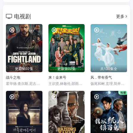
电视剧
更多
更新第02集
更新第02集
共130集全
战斗之地
来！金来号
风，带有香气
霍华德·查尔斯,尼古拉斯·平诺克,黛博拉·艾里德
王识贤,林敬伦,邵雨薇,袁澧林,吴思贤,林思宇,周兴哲,黄冠智,叶子绮
饭尾和树,玄理,筒井道隆,北村一辉,多部未华子,藤原季节,原田泰造,根岸季衣,三浦贵大,高岛政宏,若林时英,内田慈,平野生成,菊池亚希子,中田青渚,小林隆,古川雄大,片冈鹤太郎,野添义弘,仲间由纪惠,村上穂乃佳,森田甘路,水野美纪,生田绘梨花,猫背椿,坂口涼太郎,津崎史郎,春海四方,广冈由里子,大岛美幸,松金米子,见上爱,佐野晶哉,中井友望,伊势志摩,东野绚香,研直子,小林虎之介,坂东弥十郎,丸山礼,上坂树里,林裕太,早坂美海,たくや