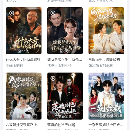
全65集
全73集
更新全集
什么大哥，叫我高律师
嫌我是实习生，我亮出老板身份
向阳而生，温暖如初
高峰＆胡柯
沈鸿运＆刘亚倩
张乙萌＆刘承林
更新全集
更新全集
更新全集
八零姐妹花致富路上捡个他
落魄的他逆天崛起
一别数载姐姐护迎殿主回归