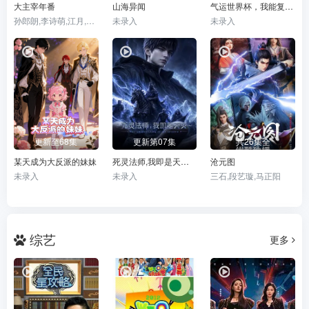
大主宰年番
山海异闻
气运世界杯，我能复制所有球星技能
孙郎朗,李诗萌,江月,贺文潇
未录入
未录入
更新至68集
更新第07集
共26集全
某天成为大反派的妹妹
死灵法师,我即是天灾(2026)
沧元图
未录入
未录入
三石,段艺璇,马正阳
综艺
更多