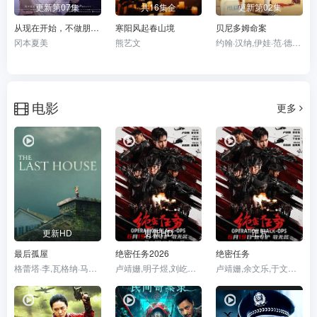
更新第07集
共16集全
更新第02集
从现在开始，不做朋友了吧。
寒阳风起春山境
贝尼多姆命案
冈本夏美
熊艺文
约翰·汉纳,伊娃·范·德·古奇特,艾伦·麦肯纳,阿里·哈迪曼,诺埃·塞贝尔,奥马尔·沙克尔,TábataCerezo,CarolinaBécquer,SamanthaPower,艾妮安娜·卡布罗尔,伊恩·克宁汉,吉姆·英格利氏,DamianSchedlerCruz,VaitiareRamos
电影
更多
更新HD
更新HD
正片
最后孤屋
绝密任务2026
绝密任务
格蕾塔·李,瓦格纳·马拉,西德·爱德华兹,刘易斯·古迪,奥黛丽·安德森,南希·鲍德温,陶妮·丰塔纳,杰德·奥金,奥利弗·亨利·阿诺德,加百列·钟,费莉西蒂·鲍恩,RileyChung,艾玛·霍,诺亚·亚历山大·索斯诺夫斯基
卢靖姗,明子煜,刘屹宸,喻亢,蒋璐霞,周惠林,陶慧敏,张溯哲,高曙光,曹操,屈菁菁,余文乐,于晓光,于文文,朱庭辰,褚旭,王若麟,常丹丹,叶彤,亮月儿,尚馨,朱烁燃,潘羞月,王飞斐,金丽慧子,凡尼达·宾蒂·伊姆兰,杰布,Keno
卢靖姗,余文乐,于文文,蒋璐霞,屈菁菁,张溯哲,朱烁燃,明子煜,褚旭,亮月儿,王飞斐,常丹丹,金丽慧子,潘羞月,朱庭辰,叶彤,凡尼达·宾蒂·伊姆兰,曹操,喻亢,杰布,于晓光,陶慧敏,周惠林,高曙光,王若麟,刘屹宸,基诺,尚馨