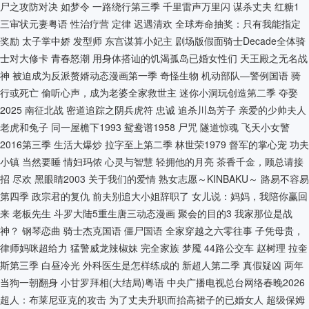
尸之攻防对决
如梦令
一路绕行第三季
千里雷声万里闪
谋杀丈夫
红糖1
三审状元妻粤语
性治疗营
定律
迟遇清欢
全球寿命抽奖：只有我能指定
奖励
太子掌中娇
发型师
东宫谋算小妃主
剧场版假面骑士Decade全体骑
士对大修卡
青春怒潮
用身体搭讪的饥渴孤岛已婚女性们
天王殿之无名战
神
被迫成为反派赘婿动态漫画第一季
奇怪生物
机动部队—警例国语
骑
行或死亡
偷听心声，成为老婆全家救世主
迷你小洞玩创造第二季
夺娶
2025
南征北战
密道追踪之阴兵虎符
忠诚
追杀川岛芳子
亲爱的少帅夫人
老虎和兔子
同一屋檐下1993
鸳鸯谱1958
尸咒
隧道惊魂
飞天小女警
2016第三季
生活大爆炒
拉字至上第二季
林世荣1979
督军的掌心宠
功夫
小镇
当然要睡
情妇玛侬
心灵与智慧
轻拥他的月亮
茶香千金，顾总请接
招
尽欢
黑眼睛2003
关于我们的爱情
熟女志愿～KINBAKU～
路易不容易
第四季
政宗君的复仇
前夫别追大小姐辞职了
女儿说：妈妈，我陪你赢回
来
老板先生
斗罗大陆5重生唐三动态漫画
聚会的目的3
我家那位是战
神？
钢琴恋曲
骑士杰克国语
僵尸国语
全家穿越之六零往事
子凭母贵，
律师妈咪超给力
猛警威龙辣椒妹
完全家族
梦魇
44路公交车
赵树理
拉奎
斯第三季
白昼冷光
外科医生是怎样练成的
新超人第二季
真假疑凶
两年
当狗一朝翻身
小甘罗拜相(大结局)粤语
中央广播电视总台网络春晚2026
超人：布莱尼亚克的攻击
为了丈夫升职而抬高裙子的已婚女人
超级保姆