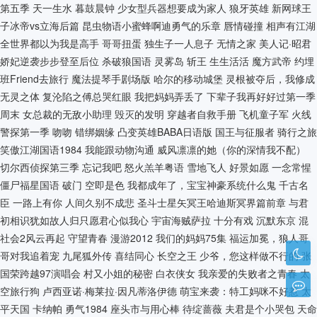
第五季
天一生水
暮鼓晨钟
少女型兵器想要成为家人
狼牙英雄
新网球王
子冰帝vs立海后篇
昆虫物语小蜜蜂啊迪勇气的乐章
唇情碰撞
相声有江湖
全世界都以为我是高手
哥哥扭蛋
独生子一人息子
无情之家
美人记·昭君
娇妃逆袭步步登至后位
杀破狼国语
灵雾岛
斩王
生生活活
魔方武帝
约埋
班Friend去旅行
魔法提琴手剧场版
哈尔的移动城堡
灵根被夺后，我修成
无灵之体
复沦陷之傅总哭红眼
我把妈妈弄丢了
下辈子我再好好过第一季
周末
女总裁的无敌小助理
毁灭的发明
穿越者自救手册
飞机童子军
火线
警探第一季
吻吻
错绑姻缘
凸变英雄BABA日语版
国王与征服者
骑行之旅
笑傲江湖国语1984
我能跟动物沟通
威风凛凛的她（你的深情我不配）
切尔西侦探第三季
忘记我吧
怒火羔羊粤语
雪地飞人
好景如愿
一念常惺
僵尸福星国语
破门
空即是色
我都成年了，宝宝神豪系统什么鬼
千古名
臣
一路上有你
人间久别不成悲
圣斗士星矢冥王哈迪斯冥界篇前章
与君
初相识犹如故人归只愿君心似我心
宇宙海贼萨拉
十分有戏
沉默东京
混
社会2风云再起
守望青春
漫游2012
我们的妈妈75集
福运加冕，狼人哥
哥对我追着宠
九尾狐外传
喜结同心
长空之王
少爷，您这样做不行的
张
国荣跨越97演唱会
村又小姐的秘密
白衣侠女
我亲爱的失败者之青春
太
空旅行狗
卢西亚诺·梅莱拉·因凡蒂洛伊德
萌宝来袭：特工妈咪不好惹
太
平天国
卡纳帕
勇气1984
座头市与用心棒
待绽蔷薇
夫君是个小哭包
天命