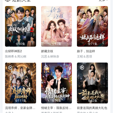
全60集
全83集
全71集
出狱即神医2
娇藏京枝
娘子，别这样
陈柄希＆周沁桐
沉思＆林秋奈
王昭＆恩璟
全111集
全78集
全82集
流氓帝师，皇家金牌县令
情绪主宰：我靠反转人生封神
前妻送我的离婚大礼包
未录入
罗豪宇＆陈昕乔
霍文琦＆雷小米