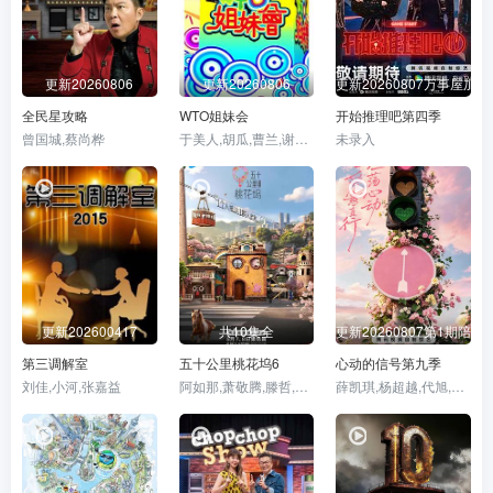
更新20260806
更新20260806
更新20260807万事屋加更
全民星攻略
WTO姐妹会
开始推理吧第四季
曾国城,蔡尚桦
于美人,胡瓜,曹兰,谢哲青,高伊玲,钟欣愉
未录入
更新202600417
共10集全
更新20260807第1期陪看
第三调解室
五十公里桃花坞6
心动的信号第九季
刘佳,小河,张嘉益
阿如那,萧敬腾,滕哲,袁咏仪,彭冠英,周涛,徐若晗,贺峻霖,李雪琴,王子奇,陈鑫海,方媛,徐志胜,李嘉琦
薛凯琪,杨超越,代旭,杜海涛,张纯烨