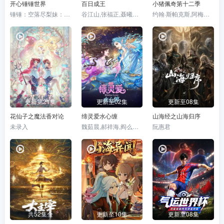
开心锤锤世界
百日成王
小猪佩奇第十二季
锤锤：空落尽梨妹：涩尕猫
谷江山,张福正,聂曦映,李楠,姜贺,赵熠彤,若瑾
约翰·斯帕克斯,阿梅丽·碧·史密斯,理查德·赖丁斯,莫温娜·班克斯,KiraMonteith,AliceMay
更新第21集
更新至02集
更新至08集
花仙子之魔法香对论
缔灵爱水心缠
山海经之山海归序
未录入
魏茹晨,郝祥海,阎么么,陈张太康,关云月,楚越,闫夜桥,刘知否,林柏青,陆庚宜,图特哈蒙,金琪
阮惠君
共52集全
更新至10集
更新至08集