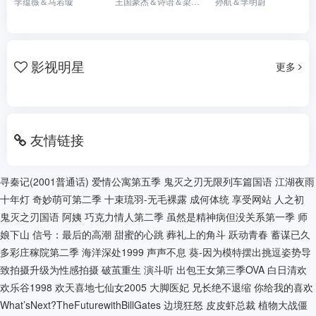
李蕴薇＆马若璇
王国豪杰＆诗语＆梁辰羽
孙航＆李明蔚
影视明星
更多
友情链接
寻秦记(2001普通话)
爱情公寓第五季
鬼灭之刃无限列车篇国语
江湖夜雨
十年灯
奇妙萌可第二季
十束琉羽-无毛裸露
成何体统
享受网站
人之初
鬼灭之刃国语
阿姨
巧克力情人第二季
虽然是精神病但没关系第一季
师
娘下山
信号：最后的高潮
甜蜜的心跳
葬礼上的角斗
跃动青春
蓄谋已久
多彩庄稼院第二季
海洋深处1999
声声不息
葵-因为模特摆出挑逗姿势导
致拍摄升级为性感拍摄
破茧重生
演斗听
出包王女第三季OVA
白日清欢
欢乐谷1998
欢天喜地七仙女2005
大脚医妃
兄长绝不退缩
你给我的喜欢
What’sNext?TheFuturewithBillGates
边境狂怒
皮皮虾总裁
植物大战僵