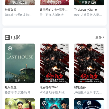
更新第20集
更新第06集
更新第12集
长夜如歌
致亲爱的丈夫~完美妻子的谎言~
TheLoyaltyGame
胡亦瑶,张景昀,刘尚麟,俐乐,汪子夕
田中丽奈,古川雄大
珍妮·古铁雷斯,杰里科·罗萨雷斯,卡米娜·维拉罗尔
电影
更多
更新HD
更新HD
正片
最后孤屋
绝密任务2026
绝密任务
格蕾塔·李,瓦格纳·马拉,西德·爱德华兹,刘易斯·古迪,奥黛丽·安德森,南希·鲍德温,陶妮·丰塔纳,杰德·奥金,奥利弗·亨利·阿诺德,加百列·钟,费莉西蒂·鲍恩,RileyChung,艾玛·霍,诺亚·亚历山大·索斯诺夫斯基
卢靖姗,明子煜,刘屹宸,喻亢,蒋璐霞,周惠林,陶慧敏,张溯哲,高曙光,曹操,屈菁菁,余文乐,于晓光,于文文,朱庭辰,褚旭,王若麟,常丹丹,叶彤,亮月儿,尚馨,朱烁燃,潘羞月,王飞斐,金丽慧子,凡尼达·宾蒂·伊姆兰,杰布,Keno
卢靖姗,余文乐,于文文,蒋璐霞,屈菁菁,张溯哲,朱烁燃,明子煜,褚旭,亮月儿,王飞斐,常丹丹,金丽慧子,潘羞月,朱庭辰,叶彤,凡尼达·宾蒂·伊姆兰,曹操,喻亢,杰布,于晓光,陶慧敏,周惠林,高曙光,王若麟,刘屹宸,基诺,尚馨