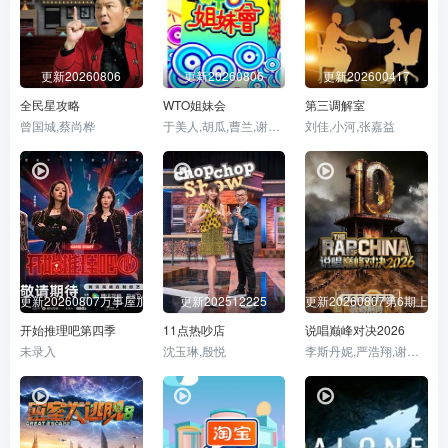
更新20260806
更新20260806
更新202600417
全民星攻略
WTO姐妹会
第三调解室
曾国城,蔡尚桦
于美人,胡瓜,曹兰,谢哲青,高伊玲,钟欣愉
刘佳,小河,张嘉益
更新20260807万事屋加更第9期
更新202512225
更新20260807第6期上巅
开始推理吧第四季
11点热吵店
说唱巅峰对决2026
未录入
沈玉琳,殷悦
李斯丹妮,严浩翔,谢帝,派克特,杨长青,艾热,刘嘉裕,黄旭,孙旸,功夫胖,Bridge,郭颖,盛宇,贰万,白景屹