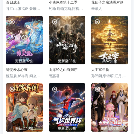
百日成王
小猪佩奇第十二季
花仙子之魔法香对论
谷江山,张福正,聂曦映,李楠,姜贺,赵熠彤,若瑾
约翰·斯帕克斯,阿梅丽·碧·史密斯,理查德·赖丁斯,莫温娜·班克斯,KiraMonteith,AliceMay
未录入
更新至02集
更新至08集
共52集全
缔灵爱水心缠
山海经之山海归序
大主宰年番
魏茹晨,郝祥海,阎么么,陈张太康,关云月,楚越,闫夜桥,刘知否,林柏青,陆庚宜,图特哈蒙,金琪
阮惠君
孙郎朗,李诗萌,江月,贺文潇
更新至10集
更新至08集
更新至68集