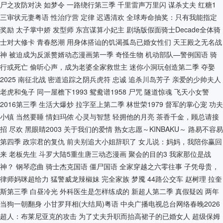
尸之攻防对决
如梦令
一路绕行第三季
千里雷声万里闪
谋杀丈夫
红糖1
三审状元妻粤语
性治疗营
定律
迟遇清欢
全球寿命抽奖：只有我能指定
奖励
太子掌中娇
发型师
东宫谋算小妃主
剧场版假面骑士Decade全体骑
士对大修卡
青春怒潮
用身体搭讪的饥渴孤岛已婚女性们
天王殿之无名战
神
被迫成为反派赘婿动态漫画第一季
奇怪生物
机动部队—警例国语
骑
行或死亡
偷听心声，成为老婆全家救世主
迷你小洞玩创造第二季
夺娶
2025
南征北战
密道追踪之阴兵虎符
忠诚
追杀川岛芳子
亲爱的少帅夫人
老虎和兔子
同一屋檐下1993
鸳鸯谱1958
尸咒
隧道惊魂
飞天小女警
2016第三季
生活大爆炒
拉字至上第二季
林世荣1979
督军的掌心宠
功夫
小镇
当然要睡
情妇玛侬
心灵与智慧
轻拥他的月亮
茶香千金，顾总请接
招
尽欢
黑眼睛2003
关于我们的爱情
熟女志愿～KINBAKU～
路易不容易
第四季
政宗君的复仇
前夫别追大小姐辞职了
女儿说：妈妈，我陪你赢回
来
老板先生
斗罗大陆5重生唐三动态漫画
聚会的目的3
我家那位是战
神？
钢琴恋曲
骑士杰克国语
僵尸国语
全家穿越之六零往事
子凭母贵，
律师妈咪超给力
猛警威龙辣椒妹
完全家族
梦魇
44路公交车
赵树理
拉奎
斯第三季
白昼冷光
外科医生是怎样练成的
新超人第二季
真假疑凶
两年
当狗一朝翻身
小甘罗拜相(大结局)粤语
中央广播电视总台网络春晚2026
超人：布莱尼亚克的攻击
为了丈夫升职而抬高裙子的已婚女人
超级保姆