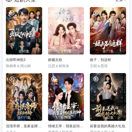
全60集
全83集
全71集
出狱即神医2
娇藏京枝
娘子，别这样
陈柄希＆周沁桐
沉思＆林秋奈
王昭＆恩璟
全111集
全78集
全82集
流氓帝师，皇家金牌县令
情绪主宰：我靠反转人生封神
前妻送我的离婚大礼包
未录入
罗豪宇＆陈昕乔
霍文琦＆雷小米