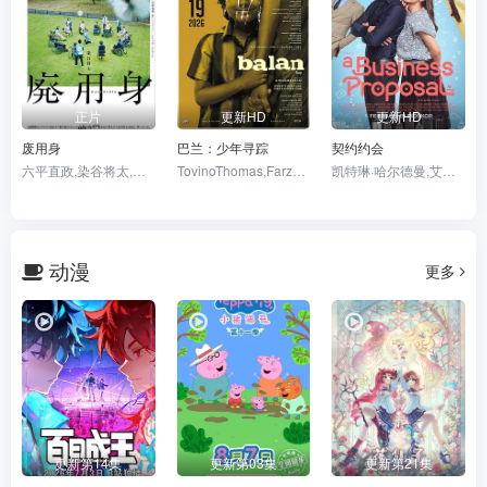
正片
更新HD
更新HD
废用身
巴兰：少年寻踪
契约约会
六平直政,染谷将太,泷内公美,北村有起哉,吉冈睦雄,中村映里子,广末哲万,中井友望
TovinoThomas,FarzanaPalathingal,AbhiramRadhakrishnan
凯特琳·哈尔德曼,艾丽尔·塔图姆,Abidzar·Al·Ghifari
动漫
更多
更新第14集
更新第03集
更新第21集