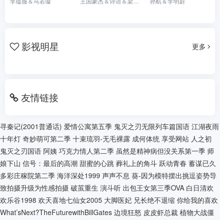
李蕴薇＆马若璇
王国豪杰＆诗语＆梁辰羽
孙航＆李明蔚
影视明星
更多
友情链接
寻秦记(2001普通话)
爱情公寓第五季
鬼灭之刃无限列车篇国语
江湖夜雨
十年灯
奇妙萌可第二季
十束琉羽-无毛裸露
成何体统
享受网站
人之初
鬼灭之刃国语
阿姨
巧克力情人第二季
虽然是精神病但没关系第一季
师
娘下山
信号：最后的高潮
甜蜜的心跳
葬礼上的角斗
跃动青春
蓄谋已久
多彩庄稼院第二季
海洋深处1999
声声不息
葵-因为模特摆出挑逗姿势导
致拍摄升级为性感拍摄
破茧重生
演斗听
出包王女第三季OVA
白日清欢
欢乐谷1998
欢天喜地七仙女2005
大脚医妃
兄长绝不退缩
你给我的喜欢
What’sNext?TheFuturewithBillGates
边境狂怒
皮皮虾总裁
植物大战僵