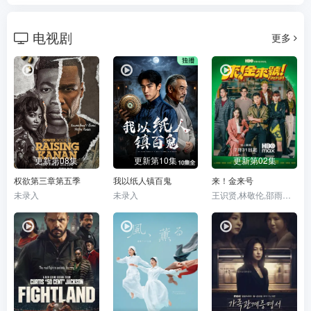
电视剧
更多
更新第08集
更新第10集
更新第02集
权欲第三章第五季
我以纸人镇百鬼
来！金来号
未录入
未录入
王识贤,林敬伦,邵雨薇,袁澧林,吴思贤,林思宇,周兴哲,黄冠智,叶子绮