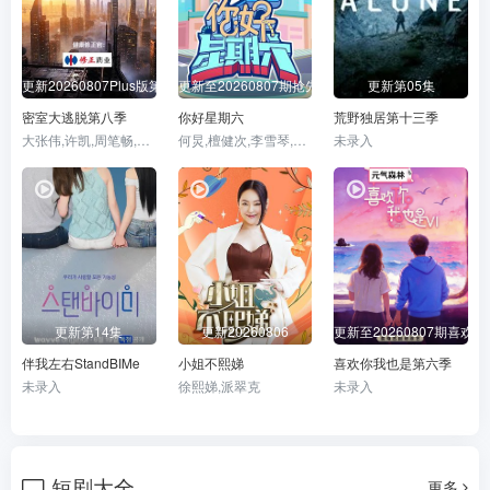
更新20260807Plus版第3期
更新至20260807期抢先逛
更新第05集
密室大逃脱第八季
你好星期六
荒野独居第十三季
大张伟,许凯,周笔畅,彭昱畅,张真源,陈哲远
何炅,檀健次,李雪琴,秦霄贤,王鹤棣,丁程鑫,杨迪,吴泽林
未录入
更新第14集
更新20260806
更新至20260807期喜欢
伴我左右StandBIMe
小姐不熙娣
喜欢你我也是第六季
未录入
徐熙娣,派翠克
未录入
短剧大全
更多