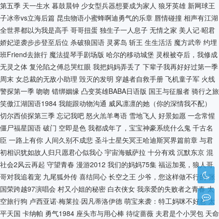
第五季
天一生水
暮鼓晨钟
少女型兵器想要成为家人
狼牙英雄
新网球王
子冰帝vs立海后篇
昆虫物语小蜜蜂啊迪勇气的乐章
唇情碰撞
相声有江湖
全世界都以为我是高手
哥哥扭蛋
独生子一人息子
无情之家
美人记·昭君
娇妃逆袭步步登至后位
杀破狼国语
灵雾岛
斩王
生生活活
魔方武帝
约埋
班Friend去旅行
魔法提琴手剧场版
哈尔的移动城堡
灵根被夺后，我修成
无灵之体
复沦陷之傅总哭红眼
我把妈妈弄丢了
下辈子我再好好过第一季
周末
女总裁的无敌小助理
毁灭的发明
穿越者自救手册
飞机童子军
火线
警探第一季
吻吻
错绑姻缘
凸变英雄BABA日语版
国王与征服者
骑行之旅
笑傲江湖国语1984
我能跟动物沟通
威风凛凛的她（你的深情我不配）
切尔西侦探第三季
忘记我吧
怒火羔羊粤语
雪地飞人
好景如愿
一念常惺
僵尸福星国语
破门
空即是色
我都成年了，宝宝神豪系统什么鬼
千古名
臣
一路上有你
人间久别不成悲
圣斗士星矢冥王哈迪斯冥界篇前章
与君
初相识犹如故人归只愿君心似我心
宇宙海贼萨拉
十分有戏
沉默东京
混
社会2风云再起
守望青春
漫游2012
我们的妈妈75集
福运加冕，狼人哥
哥对我追着宠
九尾狐外传
喜结同心
长空之王
少爷，您这样做不行的
张
国荣跨越97演唱会
村又小姐的秘密
白衣侠女
我亲爱的失败者之青春
太
空旅行狗
卢西亚诺·梅莱拉·因凡蒂洛伊德
萌宝来袭：特工妈咪不好惹
太
平天国
卡纳帕
勇气1984
座头市与用心棒
待绽蔷薇
夫君是个小哭包
天命