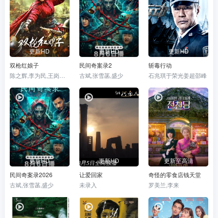
更新HD
更新HD
更新HD
双枪红娘子
民间奇案录2
斩毒行动
陈之辉,李为民,王岗岗,谢宁,王程,王品一,文祈,刘姝彤,魏兆雄,邱晨阳
古斌,张雪菡,盛少
石兆琪于荣光姜超邵峰
更新HD
更新HD
更新至高清
民间奇案录2026
让爱回家
奇怪的零食店钱天堂
古斌,张雪菡,盛少
未录入
罗美兰,李来