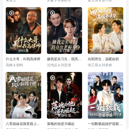
全65集
全73集
更新全集
什么大哥，叫我高律师
嫌我是实习生，我亮出老板身份
向阳而生，温暖如初
高峰＆胡柯
沈鸿运＆刘亚倩
张乙萌＆刘承林
更新全集
更新全集
更新全集
八零姐妹花致富路上捡个他
落魄的他逆天崛起
一别数载姐姐护迎殿主回归