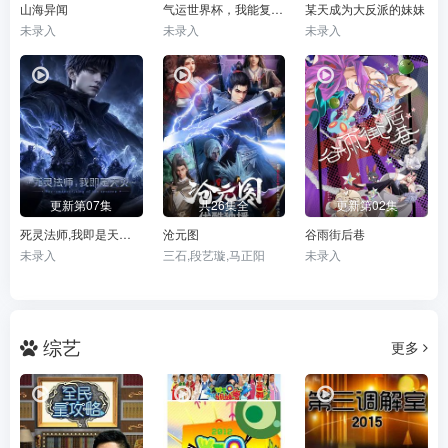
山海异闻
气运世界杯，我能复制所有球星技能
某天成为大反派的妹妹
未录入
未录入
未录入
更新第07集
共26集全
更新第02集
死灵法师,我即是天灾(2026)
沧元图
谷雨街后巷
未录入
三石,段艺璇,马正阳
未录入
综艺
更多