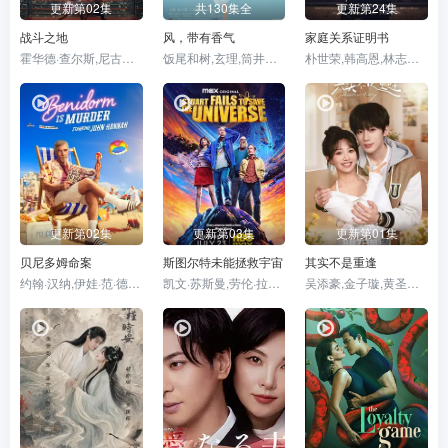
更新第02集
共130集全
更新第24集
战斗之地
风，带有香气
家庭关系证明书
霍华德·查尔斯,尼古拉斯·平诺克,黛博拉·艾里德
饭尾和树,玄理,筒井道隆,北村一辉,多部未华子,藤原季节,原田泰造,根岸季衣,三浦贵大,高岛政宏,若林时英,内田慈,平野生成,菊池亚希子,中田青渚,小林隆,古川雄大,片冈鹤太郎,野添义弘,仲间由纪惠,村上穂乃佳,森田甘路,水野美纪,生田绘梨花,猫背椿,坂口涼太郎,津崎史郎,春海四方,广冈由里子,大岛美幸,松金米子,见上爱,佐野晶哉,中井友望,伊势志摩,东野绚香,研直子,小林虎之介,坂东弥十郎,丸山礼,上坂树里,林裕太,早坂美海,たくや
朴世荣,韩高恩,林志恩,成伊言,朴率拉,徐道永,全胜彬
更新第02集
更新第03集
更新第01集
贝尼多姆命案
斯图尔特未能拯救宇宙
其实不是重逢
约翰·汉纳,伊娃·范·德·古奇特,艾伦·麦肯纳,阿里·哈迪曼,诺埃·塞贝尔,奥马尔·沙克尔,TábataCerezo,CarolinaBécquer,SamanthaPower,艾妮安娜·卡布罗尔,伊恩·克宁汉,吉姆·英格利氏,DamianSchedlerCruz,VaitiareRamos
凯文·苏斯曼,劳伦·拉普库斯,布莱恩·波塞恩,约翰·罗斯·鲍伊,路易斯·穆斯蒂略,雅沙·斯莱瑟斯,维奥莱特·林茨,布兰顿·莫拉莱斯,BrooklynRose,GastónBrouet,丁瑞奇,AnthonyGiangrande,阿蒂克斯·巴塔坎,乔什·布雷纳,瑞恩·卡特赖特
吴添豪,金子璇,黄圣依,王欣政,刘允儿,任运杰,刘佳烨,刘思维