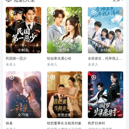
全85集
全36集
全62集
民国第一惡少
恰似寒光遇心动
全班差生，托举我上清北
未录入
未录入
未录入
全70集
更新全集
更新全集
移巢
错把董事长当相亲对象
阎罗归来时
未录入
杨欣芮＆滕林＆马治邦
卢文洁＆谢伊博