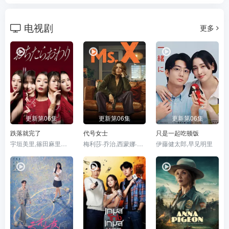
电视剧
更多
更新第06集
更新第06集
更新第06集
跌落就完了
代号女士
只是一起吃顿饭
宇垣美里,篠田麻里子,佐津川爱美,风吹惠,铃木纱理奈
梅利莎·乔治,西蒙娜·凯塞尔,迪恩·奥戈曼
伊藤健太郎,早见明里