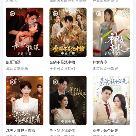
更新全集
更新全集
更新全集
般配预谋
金鳞不是池中物
神女青岑
成岳＆刘蔓莉
王必可＆许幻幻
李芮峤＆张媛媛
更新全集
更新全集
更新全集
沈夫人谁也不惯着
等不到说我爱你
秦爷，领个证先