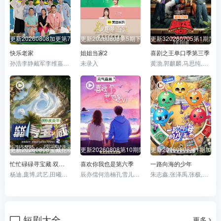
更新20260808加更第7期
更新20260808第5期下
更新320260705第1期加更
快乐老家
姐姐当家2
喜剧之王单口季第三季
孙浩李静戴军李维嘉沈凌吴昕武艺高旭
未录入
黄渤,郭麒麟,马思纯,庞博
更新20260808宝藏挖呀挖第7期
更新20260808第10期陪看
更新20260808第1期加更
忙忙碌碌寻宝藏·双人成行季
喜欢你我也是第六季
一路向海的少年
杨迪,庞博,武艺,田曦薇,王安宇,黄子弘凡,李维嘉,黄明昊,胡一天,吴昕,孙阳,孙阳SunnySun
辰亦儒何浩楠孔雪儿美娜王一珩张馨予
朱志鑫,张泽禹,张极,左航,苏新皓,陆虎,李飞,阎鹤祥
短剧大全
更多