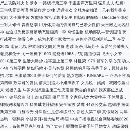
尸之攻防对决
如梦令
一路绕行第三季
千里雷声万里闪
谋杀丈夫
红糖1
三审状元妻粤语
性治疗营
定律
迟遇清欢
全球寿命抽奖：只有我能指定
奖励
太子掌中娇
发型师
东宫谋算小妃主
剧场版假面骑士Decade全体骑
士对大修卡
青春怒潮
用身体搭讪的饥渴孤岛已婚女性们
天王殿之无名战
神
被迫成为反派赘婿动态漫画第一季
奇怪生物
机动部队—警例国语
骑
行或死亡
偷听心声，成为老婆全家救世主
迷你小洞玩创造第二季
夺娶
2025
南征北战
密道追踪之阴兵虎符
忠诚
追杀川岛芳子
亲爱的少帅夫人
老虎和兔子
同一屋檐下1993
鸳鸯谱1958
尸咒
隧道惊魂
飞天小女警
2016第三季
生活大爆炒
拉字至上第二季
林世荣1979
督军的掌心宠
功夫
小镇
当然要睡
情妇玛侬
心灵与智慧
轻拥他的月亮
茶香千金，顾总请接
招
尽欢
黑眼睛2003
关于我们的爱情
熟女志愿～KINBAKU～
路易不容易
第四季
政宗君的复仇
前夫别追大小姐辞职了
女儿说：妈妈，我陪你赢回
来
老板先生
斗罗大陆5重生唐三动态漫画
聚会的目的3
我家那位是战
神？
钢琴恋曲
骑士杰克国语
僵尸国语
全家穿越之六零往事
子凭母贵，
律师妈咪超给力
猛警威龙辣椒妹
完全家族
梦魇
44路公交车
赵树理
拉奎
斯第三季
白昼冷光
外科医生是怎样练成的
新超人第二季
真假疑凶
两年
当狗一朝翻身
小甘罗拜相(大结局)粤语
中央广播电视总台网络春晚2026
超人：布莱尼亚克的攻击
为了丈夫升职而抬高裙子的已婚女人
超级保姆