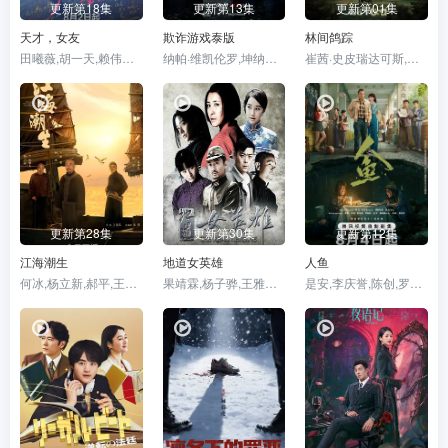
更新第18集
更新第13集
更新第01集
天才，女友
欺诈游戏泰版
林间鸽踪
田曦薇,胡一天,赖伟明,安沺,夏浩然,厉嘉琪,孙梦秋,李佑川,邬家楷
纳帕·维凯伦罗,坤纳荣·帕拉德乐,坎丽亚·尼尔霍斯,素帕莎拉提·阿卡拉塔威帕,帕拉布·尤他毕查
崔茜·史皮瑞达可斯,库珀·利维,瑞恩·诺斯柯特,翠西亚·希弗
更新第28集
更新第30集
更新第12集
江海潮生
地道女英雄
人鱼
何冰,杨立新,郝平,王鸥,海一天,黑子,谭洋,焦刚,丁柳元,焉栩嘉,陈乔恩,刘佳,毕彦君,董勇,沈保平,何中华,刘向京,仁龙,周征波,李佳宁,张喜前,臧金生,徐僧,王建新,张风,刘蕾,侯析焱,秦天宇,辛鹏
果靖霖,杨子骅,王雅捷,井凌潇,张桐,瑛子,蒋伟男,赵子惠,薛芊芊
是安,李庆誉,陈创,罗海琼,刘孜,董勇,董向荣,薛佳凝,张译文,赵健,张棪琰,张开泰,黄杨钿甜,何思甜,方晓东,段钰