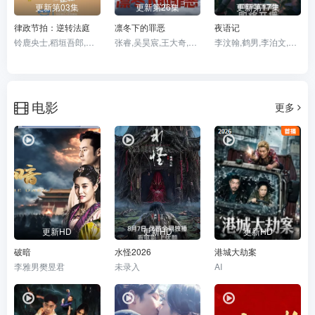
更新第03集
更新第26集
更新第17集
律政节拍：逆转法庭
凛冬下的罪恶
夜语记
铃鹿央士,稻垣吾郎,小雪,前原瑞树,夏生大湖,伊藤万理华,田中哲司
张睿,吴昊宸,王大奇,孙之鸿,洪冰瑶,肖涵,嘉泽,李蒲赫,左腾云,何磊,王心嫚,李繁,苏宥辰,刘佳萌,洪爽,刘亭希,窦新豪,刘伟峰,刘朔豪,徐章
李汶翰,鹤男,李泊文,徐新驰,李牧芸,孙思凡,郭天祺
电影
更多
更新HD
更新HD
更新HD
破暗
水怪2026
港城大劫案
李雅男樊昱君
未录入
AI