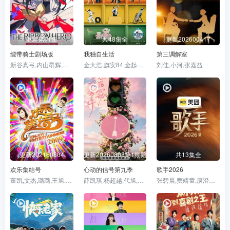
更新第01集
共48集全
更新202600417
缎带骑士剧场版
我独自生活
第三调解室
新谷真弓,内山昂辉,小林星兰,门仓早彩
金大浩,旗安84,金起范,朴娜莱,全炫茂,CodeKunst,李柱胜,李章宇,金光奎,安宰贤
刘佳,小河,张嘉益
更新202160804
更新20260808第1期陪看下
共13集全
欢乐集结号
心动的信号第九季
歌手2026
董凯,文杰,璐璐,王旭,王群
薛凯琪,杨超越,代旭,杜海涛,张纯烨
张碧晨,窦靖童,庾澄庆,胡彦斌,魏如萱,齐豫,尤长靖,周兴哲,Stanaj·Albert