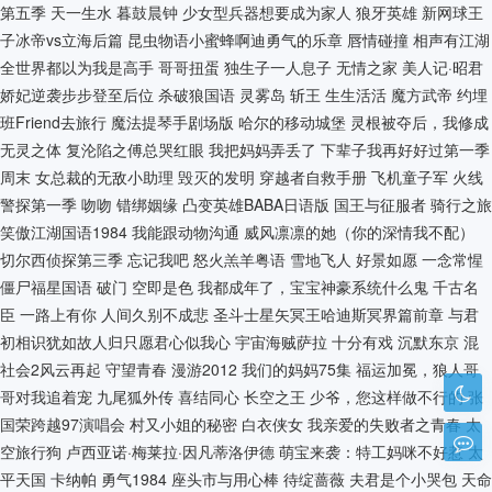
第五季
天一生水
暮鼓晨钟
少女型兵器想要成为家人
狼牙英雄
新网球王
子冰帝vs立海后篇
昆虫物语小蜜蜂啊迪勇气的乐章
唇情碰撞
相声有江湖
全世界都以为我是高手
哥哥扭蛋
独生子一人息子
无情之家
美人记·昭君
娇妃逆袭步步登至后位
杀破狼国语
灵雾岛
斩王
生生活活
魔方武帝
约埋
班Friend去旅行
魔法提琴手剧场版
哈尔的移动城堡
灵根被夺后，我修成
无灵之体
复沦陷之傅总哭红眼
我把妈妈弄丢了
下辈子我再好好过第一季
周末
女总裁的无敌小助理
毁灭的发明
穿越者自救手册
飞机童子军
火线
警探第一季
吻吻
错绑姻缘
凸变英雄BABA日语版
国王与征服者
骑行之旅
笑傲江湖国语1984
我能跟动物沟通
威风凛凛的她（你的深情我不配）
切尔西侦探第三季
忘记我吧
怒火羔羊粤语
雪地飞人
好景如愿
一念常惺
僵尸福星国语
破门
空即是色
我都成年了，宝宝神豪系统什么鬼
千古名
臣
一路上有你
人间久别不成悲
圣斗士星矢冥王哈迪斯冥界篇前章
与君
初相识犹如故人归只愿君心似我心
宇宙海贼萨拉
十分有戏
沉默东京
混
社会2风云再起
守望青春
漫游2012
我们的妈妈75集
福运加冕，狼人哥
哥对我追着宠
九尾狐外传
喜结同心
长空之王
少爷，您这样做不行的
张
国荣跨越97演唱会
村又小姐的秘密
白衣侠女
我亲爱的失败者之青春
太
空旅行狗
卢西亚诺·梅莱拉·因凡蒂洛伊德
萌宝来袭：特工妈咪不好惹
太
平天国
卡纳帕
勇气1984
座头市与用心棒
待绽蔷薇
夫君是个小哭包
天命