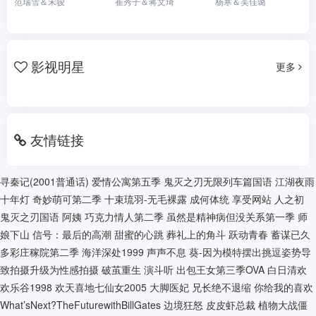
范瑞雪＆宋骏
崔秀子＆蒋文琦
杨寒＆吴佳璐
影视明星
更多
友情链接
寻秦记(2001普通话)
爱情公寓第五季
鬼灭之刃无限列车篇国语
江湖夜雨
十年灯
奇妙萌可第二季
十束琉羽-无毛裸露
成何体统
享受网站
人之初
鬼灭之刃国语
阿姨
巧克力情人第二季
虽然是精神病但没关系第一季
师
娘下山
信号：最后的高潮
甜蜜的心跳
葬礼上的角斗
跃动青春
蓄谋已久
多彩庄稼院第二季
海洋深处1999
声声不息
葵-因为模特摆出挑逗姿势导
致拍摄升级为性感拍摄
破茧重生
演斗听
出包王女第三季OVA
白日清欢
欢乐谷1998
欢天喜地七仙女2005
大脚医妃
兄长绝不退缩
你给我的喜欢
What’sNext?TheFuturewithBillGates
边境狂怒
皮皮虾总裁
植物大战僵