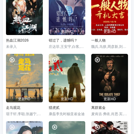
更新HD
更新HD
更新HD
热血江湖2026
错过了，遗憾吗？
一般人物
未录入
庄达菲,王安宇,白客,敖子逸,赵佳丽,周澄奥,陈昊宇,黄子琪,吴汉坤,孙嘉灵,泰乐
魏兵,马朕,周彦新,刘尚奎
更新HD
更新HD
更新HD
走马观花
猎虎贰
离群索金
琚子轩,李聪,张越宁,高深,廖芊婵,孔令婧,袁千山,费伟妮
康磊李先时杨亚崔金迪
麦肯吉·弗依,肖恩·宾,奥德娅·拉什