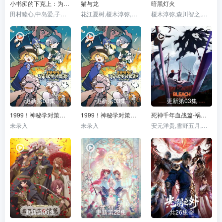
小书痴的下克上：为了成为图书管理员不择手段！第四季
猫与龙
暗黑灯火
田村睦心,中岛爱,子安武人,生天目仁美,井口裕香,前野智昭,折笠富美子,小山刚志,日野聪,中博史,内田彩,速水奖
花江夏树,榎木淳弥,子安武人,安济知佳,小市真琴,种崎敦美,井上喜久子,NoriakiSugiyama,芹泽优,一条和矢,德留慎乃佑,速水奖,麻生智久,田所阳向,河濑茉希,白砂沙帆,和泉风花,上田燿司
榎木淳弥,森川智之,大塚芳忠,千本木彩花,甲斐田裕子,冈本信彦,铃木崚汰,上田丽奈,诹访部顺一,辻亲八,上田燿司
更新第03集
更新第03集
更新第03集
1999！神秘学对策部英配版
1999！神秘学对策部中配版
死神千年血战篇-祸进谭
未录入
未录入
安元洋贵,雪野五月,梅原裕一郎,立木文彦,樫井笙人,稻田彻,大塚明夫,高木涉,桑岛法子,伊藤健太郎,杉田智和,丰口惠美,菅生隆之,三木真一郎,朴璐美,折笠富美子,森田成一,市来光弘,武内骏辅,置鲇龙太郎,NoriakiSugiyama,小山刚志,诹访部顺一,小野坂昌也,松冈由贵,石川英郎,速水奖,长嶝高士,高木礼子,清都亚里沙,石冢小夜里
更新第06集
更新第22集
共26集全