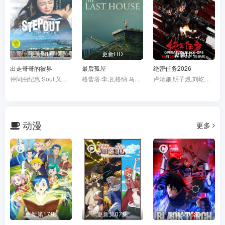
更新HD
更新HD
更新HD
出走哥哥的彼界
最后孤屋
绝密任务2026
仲间由纪惠,Soul,又吉伶音,伊波れいり,松田流花,津波竜斗,内田树,盧礼欧,玉城敦子,城间やよい,津嘉山正种,寺辻健一郎
格蕾塔·李,瓦格纳·马拉,西德·爱德华兹,刘易斯·古迪,奥黛丽·安德森,南希·鲍德温,陶妮·丰塔纳,杰德·奥金,奥利弗·亨利·阿诺德,加百列·钟,费莉西蒂·鲍恩,RileyChung,艾玛·霍,诺亚·亚历山大·索斯诺夫斯基
卢靖姗,明子煜,刘屹宸,喻亢,蒋璐霞,周惠林,陶慧敏,张溯哲,高曙光,曹操,屈菁菁,余文乐,于晓光,于文文,朱庭辰,褚旭,王若麟,常丹丹,叶彤,亮月儿,尚馨,朱烁燃,潘羞月,王飞斐,金丽慧子,凡尼达·宾蒂·伊姆兰,杰布,Keno
动漫
更多
更新第17集
更新第07集
更新第06集