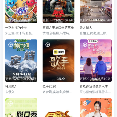
更新20260806第1期
更新320260705第1期加更
更新202608004第8期吃
一路向海的少年
喜剧之王单口季第三季
天才厨人
朱志鑫,张泽禹,张极,左航,苏新皓,陆虎,李飞,阎鹤祥
黄渤,郭麒麟,马思纯,庞博
张柏芝,黄渤,岳云鹏,王祖蓝,杨超越,马頔,吕严,何浩楠
更新20260806第25期上
共13集全
更新20260806第10期三
种地吧4
歌手2026
喜欢你我也是第六季
未录入
张碧晨,窦靖童,庾澄庆,胡彦斌,魏如萱,齐豫,尤长靖,周兴哲,Stanaj·Albert
辰亦儒何浩楠孔雪儿美娜王一珩张馨予