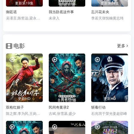
更新第19集
更新第19集
更新第24集
御廷谣
我当卧底这件事
忘川花未央
吴谨言,陈哲远,梁永棋,赵昭仪,张南,郭品超,盛一伦,吴岱融,黄祖鑫,宋麒
未录入
李若天张悦楠黄志玮
电影
更多
更新HD
更新HD
更新HD
双枪红娘子
民间奇案录2
斩毒行动
陈之辉,李为民,王岗岗,谢宁,王程,王品一,文祈,刘姝彤,魏兆雄,邱晨阳
古斌,张雪菡,盛少
石兆琪于荣光姜超邵峰