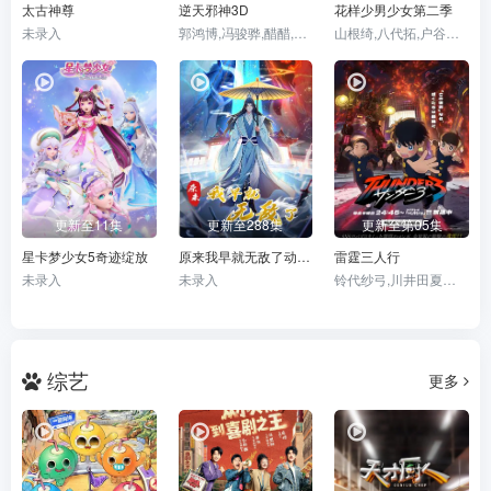
太古神尊
逆天邪神3D
花样少男少女第二季
未录入
郭鸿博,冯骏骅,醋醋,筱筝,富贵,沈达威,不一,谢添天
山根绮,八代拓,户谷菊之介,梅原裕一郎,福山润,川岛零士,内山昂辉,驹田航,古屋亚南,日野聪,水中雅章,榎木淳弥,子安武人
更新至11集
更新至288集
更新至第05集
星卡梦少女5奇迹绽放
原来我早就无敌了动态漫
雷霆三人行
未录入
未录入
铃代纱弓,川井田夏海,秋山绘理,蜜蜂穗香
综艺
更多