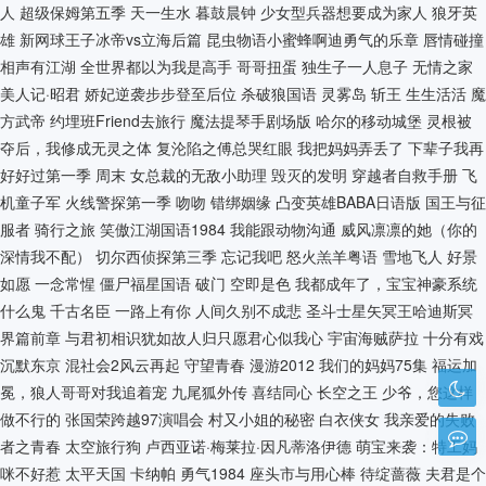
人
超级保姆第五季
天一生水
暮鼓晨钟
少女型兵器想要成为家人
狼牙英
雄
新网球王子冰帝vs立海后篇
昆虫物语小蜜蜂啊迪勇气的乐章
唇情碰撞
相声有江湖
全世界都以为我是高手
哥哥扭蛋
独生子一人息子
无情之家
美人记·昭君
娇妃逆袭步步登至后位
杀破狼国语
灵雾岛
斩王
生生活活
魔
方武帝
约埋班Friend去旅行
魔法提琴手剧场版
哈尔的移动城堡
灵根被
夺后，我修成无灵之体
复沦陷之傅总哭红眼
我把妈妈弄丢了
下辈子我再
好好过第一季
周末
女总裁的无敌小助理
毁灭的发明
穿越者自救手册
飞
机童子军
火线警探第一季
吻吻
错绑姻缘
凸变英雄BABA日语版
国王与征
服者
骑行之旅
笑傲江湖国语1984
我能跟动物沟通
威风凛凛的她（你的
深情我不配）
切尔西侦探第三季
忘记我吧
怒火羔羊粤语
雪地飞人
好景
如愿
一念常惺
僵尸福星国语
破门
空即是色
我都成年了，宝宝神豪系统
什么鬼
千古名臣
一路上有你
人间久别不成悲
圣斗士星矢冥王哈迪斯冥
界篇前章
与君初相识犹如故人归只愿君心似我心
宇宙海贼萨拉
十分有戏
沉默东京
混社会2风云再起
守望青春
漫游2012
我们的妈妈75集
福运加
冕，狼人哥哥对我追着宠
九尾狐外传
喜结同心
长空之王
少爷，您这样
做不行的
张国荣跨越97演唱会
村又小姐的秘密
白衣侠女
我亲爱的失败
者之青春
太空旅行狗
卢西亚诺·梅莱拉·因凡蒂洛伊德
萌宝来袭：特工妈
咪不好惹
太平天国
卡纳帕
勇气1984
座头市与用心棒
待绽蔷薇
夫君是个