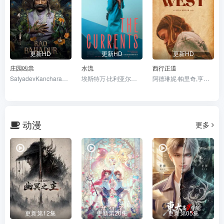
更新HD
更新HD
更新HD
庄园凶祟
水流
西行正道
SatyadevKancharana,DeepaThomas,AnandBharathi
埃斯特万·比利亚尔迪,伊莎贝尔·艾梅·冈萨蕾斯-索拉,萨拉·贝西奥,雅兹明·卡巴洛,艾玛·法约·杜阿尔特,埃内斯蒂娜·加蒂,克劳迪娅·桑切丝
阿德琳妮·帕里奇,亨利·托马斯,席亚拉·博拉沃,奥黛塔·安纳布尔,奥斯汀·尼可斯,马特·劳里亚
动漫
更多
更新第12集
更新第20集
更新第05集