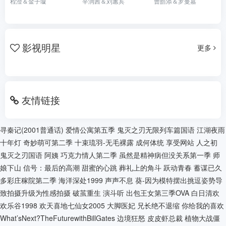
程澄＆金子璇
辛润茜＆刘蕙宾
曹皓添＆罗曼嘉
影视明星
更多
友情链接
寻秦记(2001普通话)
爱情公寓第五季
鬼灭之刃无限列车篇国语
江湖夜雨
十年灯
奇妙萌可第二季
十束琉羽-无毛裸露
成何体统
享受网站
人之初
鬼灭之刃国语
阿姨
巧克力情人第二季
虽然是精神病但没关系第一季
师
娘下山
信号：最后的高潮
甜蜜的心跳
葬礼上的角斗
跃动青春
蓄谋已久
多彩庄稼院第二季
海洋深处1999
声声不息
葵-因为模特摆出挑逗姿势导
致拍摄升级为性感拍摄
破茧重生
演斗听
出包王女第三季OVA
白日清欢
欢乐谷1998
欢天喜地七仙女2005
大脚医妃
兄长绝不退缩
你给我的喜欢
What’sNext?TheFuturewithBillGates
边境狂怒
皮皮虾总裁
植物大战僵