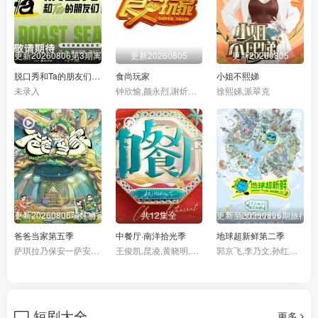
更新20260806第3期离场之后
更新20260805
更新20260805
脱口秀和Ta的朋友们第三季
食尚玩家
小姐不熙娣
未录入
钟欣愉,颜永烈,谢炘昊,陈秉立
徐熙娣,派翠克
更新20260806萌娃当家第12期
共12集全
更新至20260806期旅行日
爸爸当家第五季
中餐厅·南洋拾光季
地球超新鲜第二季
萨琪拉乃保安一萨安飒尔郑思维刘钰雯郑霆铄郑锦墨以力刘雪妮伊恩王永鸿米粒王三三王力安
王俊凯,昆凌,黄晓明,袁一琦,瞿颖,汪涵,戴军,靳梦佳,尹浩宇,林述巍,张雅琪
郭京飞,李乃文,孙红雷,王玉雯,陈星旭,刘宇宁,林一,龚俊
短剧大全
更多