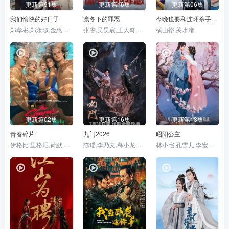
更新第91集
更新第16集
更新第06集
我们愉快的好日子
凛冬下的罪恶
今晚也要和连环杀手约会
郑孝彬,郑永琡,金惠玉,尹多英,尹仲勋,文喜京,严贤京,鲜于在德,尹多勋,申正允,李商淑,李家豪
张睿,吴昊宸,王大奇,孙之鸿,洪冰瑶,肖涵,嘉泽,李蒲赫,左腾云,何磊,王心嫚,李繁,苏宥辰,刘佳萌,洪爽,刘亭希,窦新豪,刘伟峰,刘朔豪,徐章
横山裕,关水渚
更新第02集
更新第16集
更新第18集
青春碎片
九门2026
昭阳公主
伊格比·里格尼,荷默·基尔,格拉汉姆·坎贝尔,韦斯·本特利,埃文·蕾切尔·伍德,凯雅·基伯,海斯·华纳,JordanRoth,SierraStoliar,丹尼尔·戴尔,克里斯·康纳,BellaValdes,ConstantineMalahias,CortésAlexander,AidanSkyeJameson
陈瑶,李乃文,释小龙,应昊茗,王劲松,胡耘豪,季肖冰,陈伟霆,徐正溪,曾舜晞,王奕婷
林小宅,孔雪儿,李宏毅,刘旭威