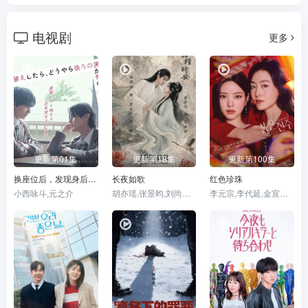
电视剧
更多
更新第01集
更新第18集
更新第100集
换座位后，发现身后的男生好像喜欢我
长夜如歌
红色珍珠
小西咏斗,元之介
胡亦瑶,张景昀,刘尚麟,俐乐,汪子夕
李元宗,李代延,金宣敬,李甫姫,朴真熙,韩振熙,李应敬,이정용,채빈