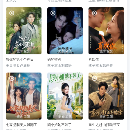
更新全集
更新全集
更新全集
想你的第七个春日
她的蜜刃
喜欢你
王晨鹏＆卢鹿鹿
李子杰＆刘岚语
李子杰＆韩佳卉
更新全集
更新全集
更新全集
七零凝脂美人飒翻了
顾小姐她不装了
重生之赶山打猎寻宝