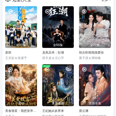
全70集
全55集
全71集
差班
龙凤呈祥：狂潮
初次听闻我很爱你
王关彭＆张潇予
郑天龙＆汪心宇
黄子淇＆周钶臻
完结
更新全集
更新全集
美食致富：我把皇帝钓成翘嘴
王妃她从妖界来
渡尘渊
未录入
常喆宽＆阿依夏
王星玮&amp;徐轸轸