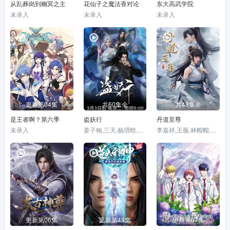
从乱葬岗到幽冥之主
花仙子之魔法香对论
东大高武学院
未录入
未录入
未录入
更新第04集
共60集全
共48集全
是王者啊？第六季
盗妖行
丹道至尊
未录入
姜子翰,三天,杨瑨晗,毕莹超,阿沁,冯泽锐,唐策,闫子蔚,阮伊菲,刘李桥,家明,康潇文
李嘉祥,王薇,林帽帽,关帅,万纯,傅晨阳,赵欣,舒雷,杨塑坤
更新第06集
更新第49集
更新第07集