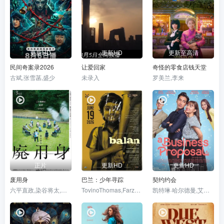
更新HD
更新HD
更新至高清
民间奇案录2026
让爱回家
奇怪的零食店钱天堂
古斌,张雪菡,盛少
未录入
罗美兰,李来
正片
更新HD
更新HD
废用身
巴兰：少年寻踪
契约约会
六平直政,染谷将太,泷内公美,北村有起哉,吉冈睦雄,中村映里子,广末哲万,中井友望
TovinoThomas,FarzanaPalathingal,AbhiramRadhakrishnan
凯特琳·哈尔德曼,艾丽尔·塔图姆,Abidzar·Al·Ghifari