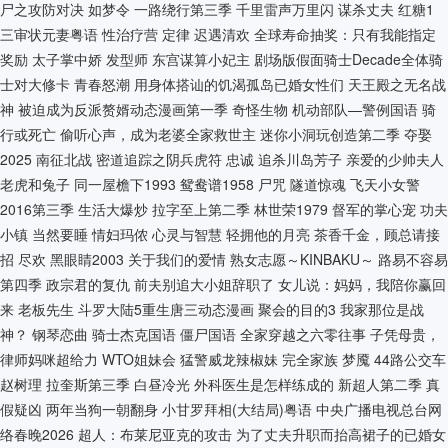
尸之攻防对决
如梦令
一路绕行第三季
千里雷声万里闪
谋杀丈夫
红糖1
三审状元妻粤语
性治疗营
定律
迟遇清欢
全球寿命抽奖：只有我能指定
奖励
太子掌中娇
发型师
东宫谋算小妃主
剧场版假面骑士Decade全体骑
士对大修卡
青春怒潮
用身体搭讪的饥渴孤岛已婚女性们
天王殿之无名战
神
被迫成为反派赘婿动态漫画第一季
奇怪生物
机动部队—警例国语
骑
行或死亡
偷听心声，成为老婆全家救世主
迷你小洞玩创造第二季
夺娶
2025
南征北战
密道追踪之阴兵虎符
忠诚
追杀川岛芳子
亲爱的少帅夫人
老虎和兔子
同一屋檐下1993
鸳鸯谱1958
尸咒
隧道惊魂
飞天小女警
2016第三季
生活大爆炒
拉字至上第二季
林世荣1979
督军的掌心宠
功夫
小镇
当然要睡
情妇玛侬
心灵与智慧
轻拥他的月亮
茶香千金，顾总请接
招
尽欢
黑眼睛2003
关于我们的爱情
熟女志愿～KINBAKU～
路易不容易
第四季
政宗君的复仇
前夫别追大小姐辞职了
女儿说：妈妈，我陪你赢回
来
老板先生
斗罗大陆5重生唐三动态漫画
聚会的目的3
我家那位是战
神？
钢琴恋曲
骑士杰克国语
僵尸国语
全家穿越之六零往事
子凭母贵，
律师妈咪超给力
WTO姐妹会
猛警威龙辣椒妹
完全家族
梦魇
44路公交车
赵树理
拉奎斯第三季
白昼冷光
外科医生是怎样练成的
新超人第二季
真
假疑凶
两年当狗一朝翻身
小甘罗拜相(大结局)粤语
中央广播电视总台网
络春晚2026
超人：布莱尼亚克的攻击
为了丈夫升职而抬高裙子的已婚女